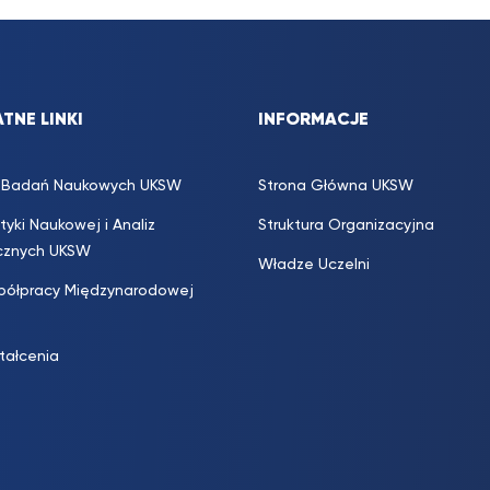
TNE LINKI
INFORMACJE
s. Badań Naukowych UKSW
Strona Główna UKSW
ityki Naukowej i Analiz
Struktura Organizacyjna
icznych UKSW
Władze Uczelni
półpracy Międzynarodowej
ztałcenia