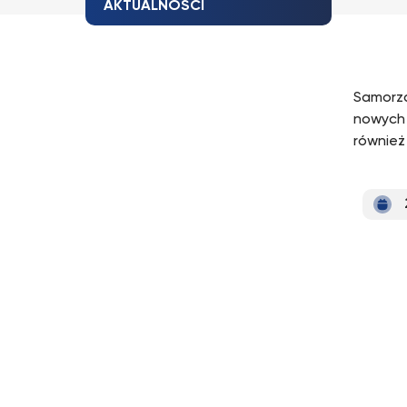
AKTUALNOŚCI
Samorzą
nowych 
również 