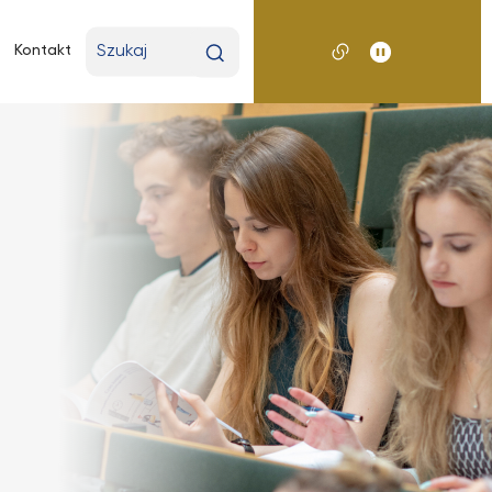
Wpisz
Kontakt
wyszukiwaną
frazę