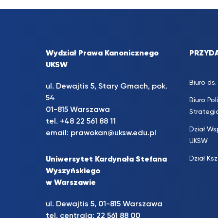
Wydział Prawa Kanonicznego
PRZYDA
UKSW
Biuro d
ul. Dewajtis 5, Stary Gmach, pok.
54
Biuro Pol
01-815 Warszawa
Strateg
tel.
+48 22 561 88 11
Dział Ws
email:
prawokan@uksw.edu.pl
UKSW
Dział Ks
Uniwersytet Kardynała Stefana
Wyszyńskiego
w Warszawie
ul. Dewajtis 5, 01-815 Warszawa
tel. centrala:
22 561 88 00