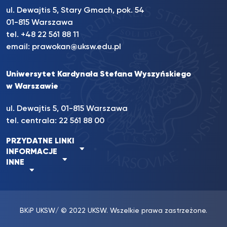
ul. Dewajtis 5, Stary Gmach, pok. 54
01-815 Warszawa
tel.
+48 22 561 88 11
email:
prawokan@uksw.edu.pl
Uniwersytet Kardynała Stefana Wyszyńskiego
w Warszawie
ul. Dewajtis 5, 01-815 Warszawa
tel. centrala:
22 561 88 00
PRZYDATNE LINKI
INFORMACJE
INNE
BKiP UKSW
/ © 2022 UKSW. Wszelkie prawa zastrzeżone.