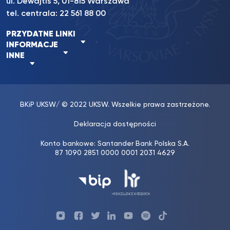
ul. Dewajtis 5, 01-815 Warszawa
tel. centrala:
22 561 88 00
PRZYDATNE LINKI
INFORMACJE
INNE
BKiP UKSW
/ © 2022 UKSW. Wszelkie prawa zastrzeżone.
Deklaracja dostępności
Konto bankowe: Santander Bank Polska S.A.
87 1090 2851 0000 0001 2031 4629
Profil
Profil
Profil
Profil
UKSW
Profil
UKSW
UKSW
UKSW
UKSW
UKSW
YouTube
UKSW
TikTok