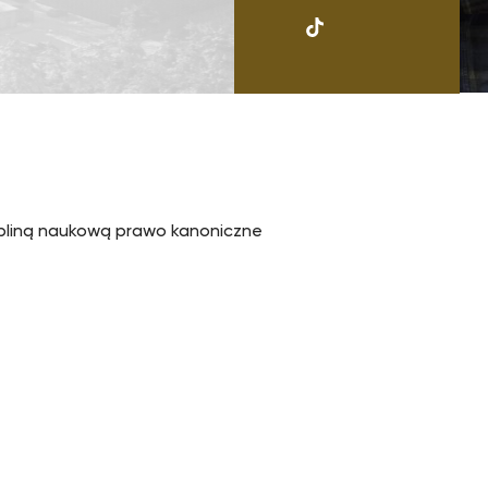
UKSW
TikTok
ypliną naukową prawo kanoniczne