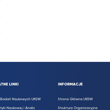
TNE LINKI
INFORMACJE
s. Badań Naukowych UKSW
Strona Główna UKSW
ityki Naukowej i Analiz
Struktura Organizacyjna