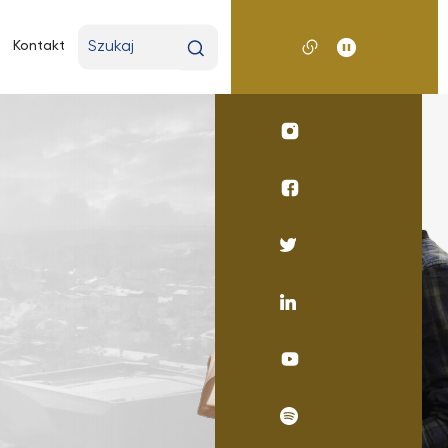
Wpisz
Kontakt
wyszukiwaną
frazę
Profil
UKSW
Instagram
Profil
wydziału
medycznego
Profil
UKSW
UKSW
Facebook
Twitter
Profil
UKSW
Linkedin
UKSW
YouTube
UKSW
Spotify