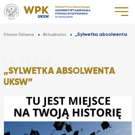
Przejdź
do
treści
„Sylwetka absolwenta U
Strona Główna
Aktualności
„SYLWETKA ABSOLWENTA
UKSW”