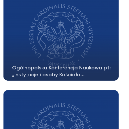
Ogólnopolska Konferencja Naukowa pt:
„Instytucje i osoby Kościoła...
Koło Naukowe Utriusque Iuris serdecznie
zaprasza na Ogólnopolską Konferencję...