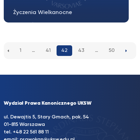
Życzenia Wielkanocne
Z okazji Świąt Zmartwychwstania życzę
wszystkim Pracownikom, Doktorantom i
Studentom...
1
…
41
42
43
…
50
Wydział Prawa Kanonicznego UKSW
ul. Dewajtis 5, Stary Gmach, pok. 54
01-815 Warszawa
tel.
+48 22 561 88 11
email:
prawokan@uksw.edu.pl