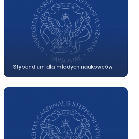
Stypendium dla młodych naukowców
Informujemy, że na stronie UKSW:
https://uksw.edu.pl/pl/uniwersytet/uczelnia-
dzis/studia/1763-stypendium-dla-mlodych-
naukowcow...